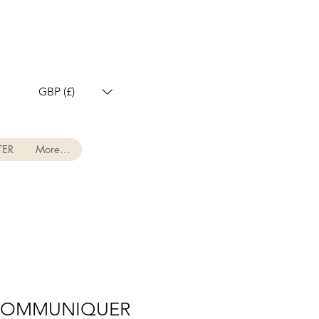
GBP (£)
TER
More...
COMMUNIQUER