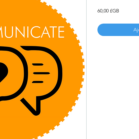
Prix
60,00 £GB
Aj