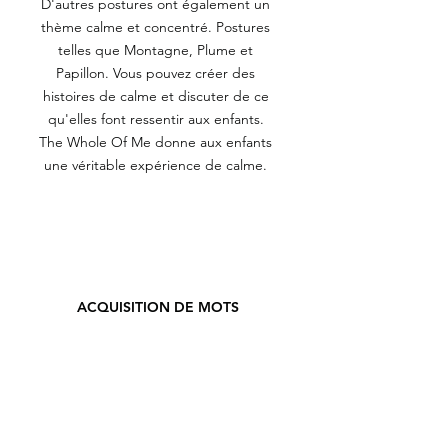
D'autres postures ont également un
thème calme et concentré. Postures
telles que Montagne, Plume et
Papillon. Vous pouvez créer des
histoires de calme et discuter de ce
qu'elles font ressentir aux enfants.
The Whole Of Me donne aux enfants
une véritable expérience de calme.
ACQUISITION DE MOTS
Les histoires de The Whole Of Me
initient les enfants à de nouveaux mots.
C'est une boîte à outils ludique et
l'utilisation de chansons, de rythmes et
de mouvements vous permet de
vraiment les écouter. Au fur et à mesure