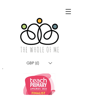
GBP (£)