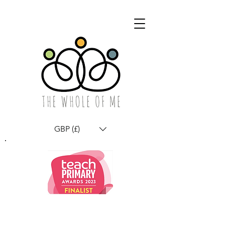
GBP (£)