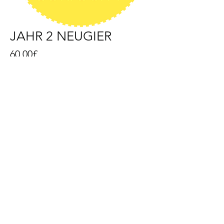
JAHR 2 NEUGIER
Price
60,00£
Add to Cart
Neugier-Thema für Jahr 2. Der
neugierige Frosch. Erleben Sie mit
Frog ein Entdeckungsabenteuer.
Enthält Storyskript und Erzählung,
Lieder, Haltungsvideos,
Erweiterungsaktivitäten und
zusätzliche Ressourcen.
info@thewholeofme.com
• Copyright