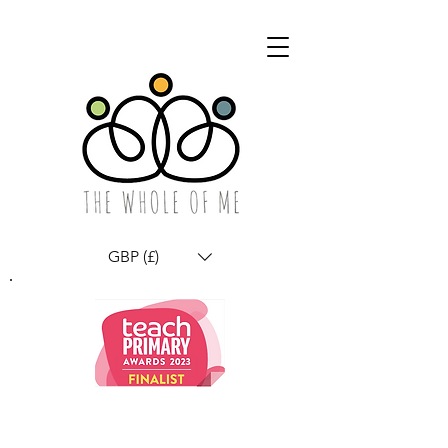
GBP (£)