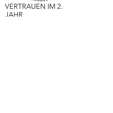
VERTRAUEN IM 2.
JAHR
Preis
60,00 £
In den Warenkorb
Thema „Selbstvertrauen“ für die 2.
Klasse. Enthält Skript und
Erzählung, Lehrvideos, Lernkarten
für alle Körperhaltungen,
zusätzliche Aktivitäten und Lieder.
info@thewholeofme.com
• Copyright
2023 • Alle Rechte vorbehalten
eingetragen im Vereinigten Königreich
unter der Firmennummer 12615892