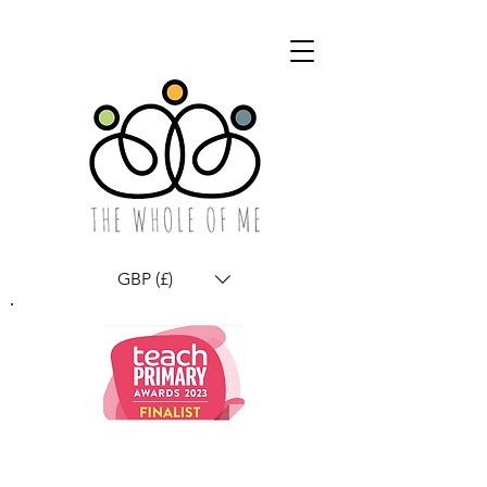
GBP (£)