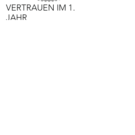
VERTRAUEN IM 1.
JAHR
Preis
60,00 £
In den Warenkorb
Thema „Selbstvertrauen“ für die 1.
Klasse. Enthält Skript und
Erzählung, Lehrvideos, Lernkarten
für alle Körperhaltungen,
zusätzliche Aktivitäten und Lieder.
info@thewholeofme.com
• Copyright
2023 • Alle Rechte vorbehalten
eingetragen im Vereinigten Königreich
unter der Firmennummer 12615892