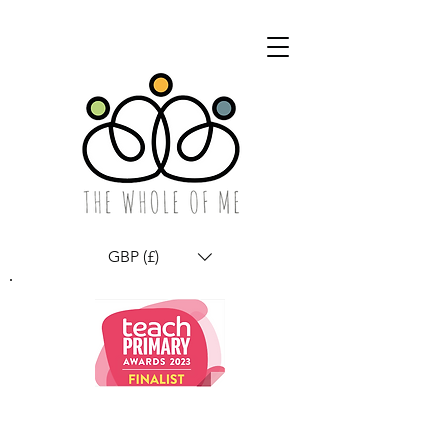
GBP (£)