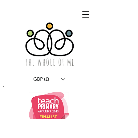
GBP (£)