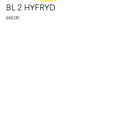
BL 2 HYFRYD
Price
£60.00
Add to Cart
Thema chwilfrydedd ar gyfer Bl 2. Y
Broga Chwilfrydig. Ymunwch â
broga am antur i ddarganfod. Yn
cynnwys sgript stori a thraethu,
caneuon, fideos osgo,
gweithgareddau ymestyn ac
adnoddau ychwanegol.
info@thewholeofme.com
• hawlfraint
2023 • cedwir pob hawl
wedi'i gofrestru yn y DU rhif cwmni