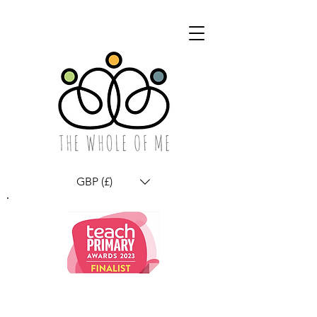
GBP (£)