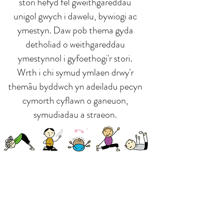
stori hefyd fel gweithgareddau
unigol gwych i dawelu, bywiogi ac
ymestyn. Daw pob thema gyda
detholiad o weithgareddau
ymestynnol i gyfoethogi'r stori.
Wrth i chi symud ymlaen drwy'r
themâu byddwch yn adeiladu pecyn
cymorth cyflawn o ganeuon,
symudiadau a straeon.