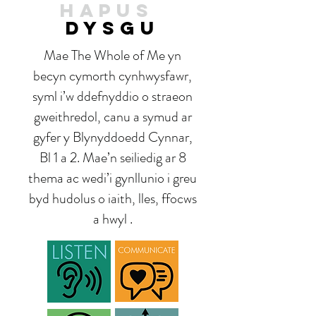
HAPUS
DYSGU
Mae The Whole of Me yn
becyn cymorth cynhwysfawr,
syml i’w ddefnyddio o straeon
gweithredol, canu a symud ar
gyfer y Blynyddoedd Cynnar,
Bl 1 a 2. Mae’n seiliedig ar 8
thema ac wedi’i gynllunio i greu
byd hudolus o iaith, lles, ffocws
a hwyl .