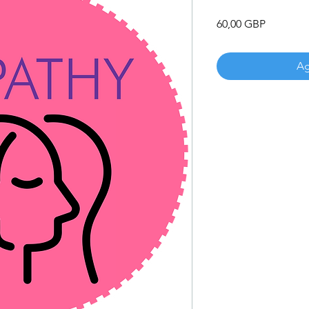
Precio
60,00 GBP
Ag