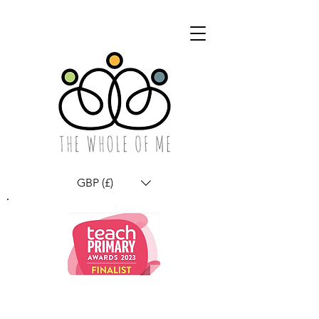
GBP (£)