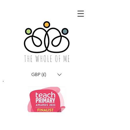
GBP (£)