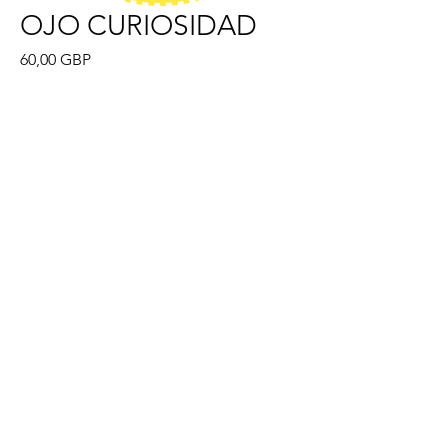
OJO CURIOSIDAD
Precio
60,00 GBP
Agregar al carrito
Tema de curiosidad para los
primeros años. Contiene guión y
narración de la historia, videos
instructivos, tarjetas flash de todas
las posturas, actividades
adicionales y canciones.
info@thewholeofme.com
• derechos de
autor 2023 • todos los derechos
reservados
registrado en el número de empresa del