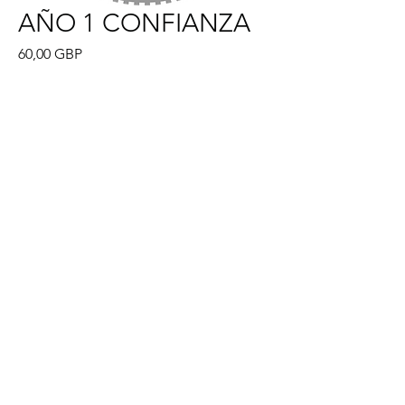
AÑO 1 CONFIANZA
Precio
60,00 GBP
Agregar al carrito
Tema de confianza para el año 1.
Contiene guión y narración de la
historia, videos instructivos,
tarjetas flash de todas las posturas,
actividades adicionales y
canciones.
info@thewholeofme.com
• derechos de
autor 2023 • todos los derechos
reservados
registrado en el número de empresa del