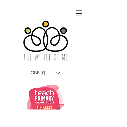
GBP (£)