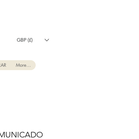
GBP (£)
AR
More...
OMUNICADO